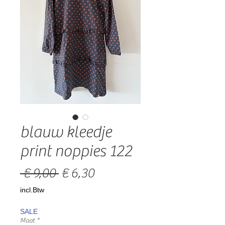
blauw kleedje
print noppies 122
Normale
Verkoopprijs
 € 9,00 
€ 6,30
prijs
incl.Btw
SALE
Maat
*