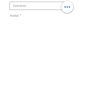
Aantal
*
In winkelwagen
blauw kleedje print
noppies maat 122 mooie en nette staat
95% katoen 5% elastaan
27KM034
Algemene voorwaarden
Privacyverklaring en cookie policy
Facebook
Copyright De Kleine Kapstok 2020