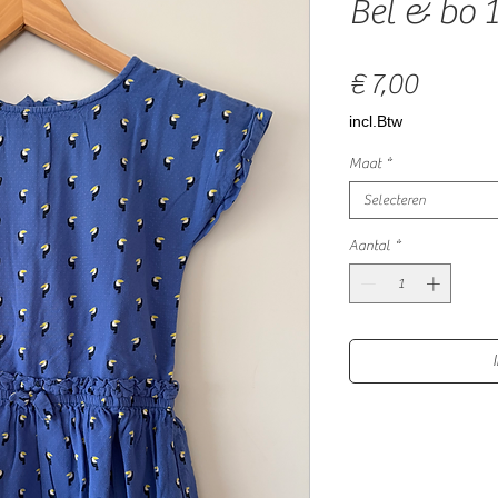
Bel & bo 
Prijs
€ 7,00
incl.Btw
Maat
*
Selecteren
Aantal
*