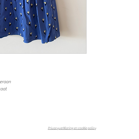
teraan
taat
Privacyverklaring en cookie policy