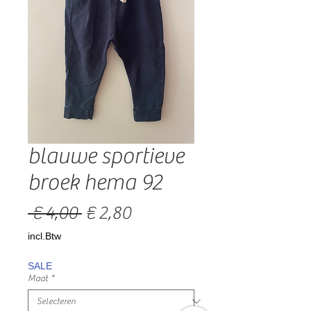
blauwe sportieve
broek hema 92
Normale
Verkoopprijs
 € 4,00 
€ 2,80
prijs
incl.Btw
SALE
Maat
*