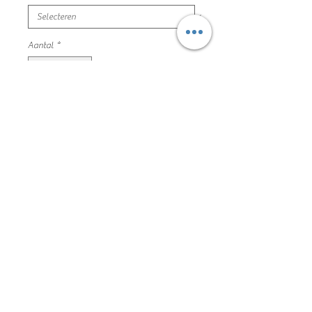
Aantal
*
In winkelwagen
blauwe sweater bananen
maat 92 name it zeer mooie en nette
staat
95% katoen 5% elastaan
199JH7002
Algemene voorwaarden
Privacyverklaring en cookie policy
Facebook