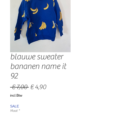
blauwe sweater
bananen name it
92
Normale
Verkoopprijs
 € 7,00 
€ 4,90
prijs
incl.Btw
SALE
Maat
*