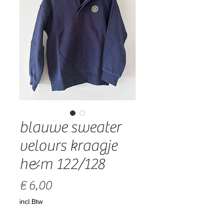
blauwe sweater
velours kraagje
h&m 122/128
Prijs
€ 6,00
incl.Btw