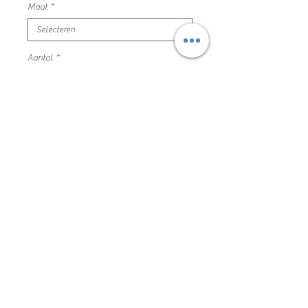
Maat
*
Aantal
*
In winkelwagen
blauwe sweater velours kraagje
maat 122/28 h&m mooie en nette
staat
100% katoen
81GB1012
Algemene voorwaarden
Privacyverklaring en cookie policy