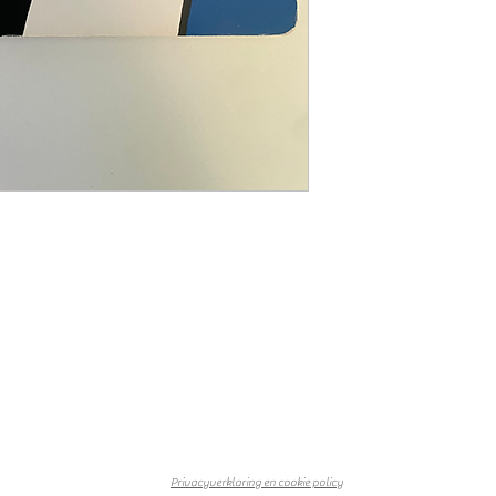
Privacyverklaring en cookie policy