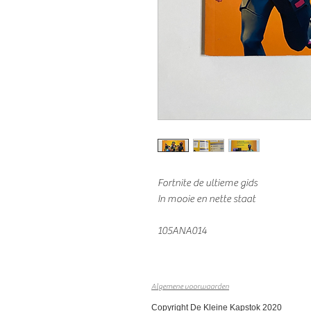
Fortnite de ultieme gids
In mooie en nette staat
105ANA014
Algemene voorwaarden
Copyright De Kleine Kapstok 2020