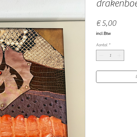
drakenbo
Prijs
€ 5,00
incl.Btw
Aantal
*