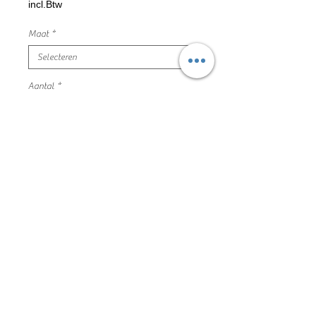
incl.Btw
Maat
*
Aantal
*
In winkelwagen
bordeaux gestreepte broek,
verstelbaar binnen in
maat 152 sproet & sprout nieuw
95% organisch katoen 5% elastaan
200GL4005
Algemene voorwaarden