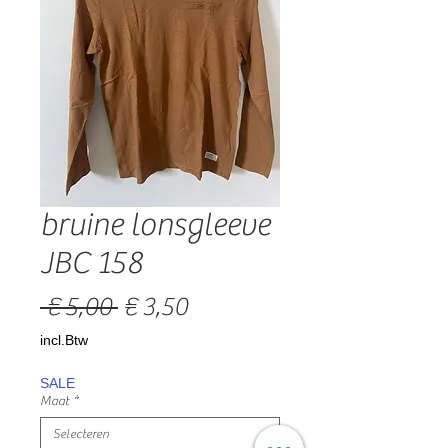
bruine lonsgleeve
JBC 158
Normale
Verkoopprijs
 € 5,00 
€ 3,50
prijs
incl.Btw
SALE
Maat
*