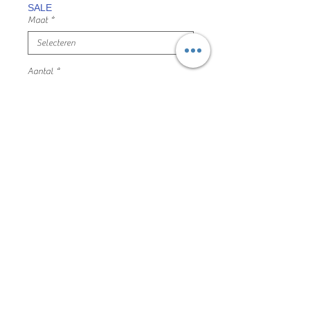
SALE
Maat
*
Aantal
*
In winkelwagen
donker blauwe cargo jeans broek,
verstelbaar binnen in
maat 158 name it mooie en nette staat
samenstelling niet meer beschikbaar
162DVT003
Algemene voorwaarden
Privacyverklaring en cookie policy