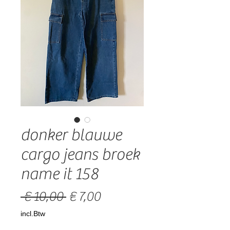
donker blauwe
cargo jeans broek
name it 158
Normale
Verkoopprijs
 € 10,00 
€ 7,00
prijs
incl.Btw