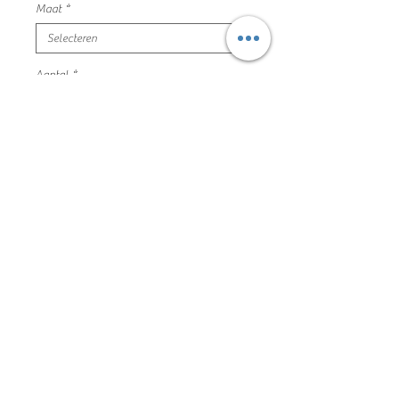
Maat
*
Aantal
*
In winkelwagen
donker blauwe longsleeve print
maat 86 gap mooie en nette staat
100% katoen
202VM3016
Algemene voorwaarden
Privacyverklaring en cookie policy
Facebook