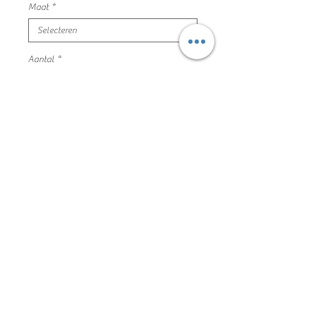
Maat
*
Aantal
*
In winkelwagen
donker blauwe sweater
maat 80 petit blush zeer mooie en
nette staat
95% organisch katoen 5% elastaan
160HP002
Algemene voorwaarden
Privacyverklaring en cookie policy