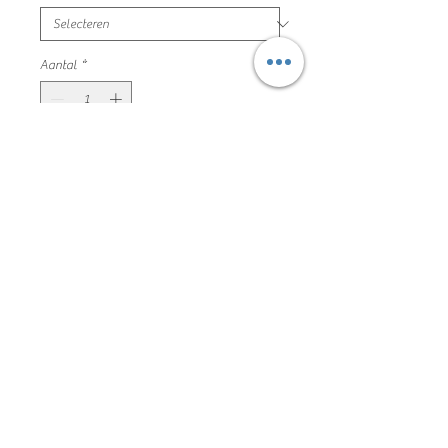
Aantal
*
In winkelwagen
donker blauwe sweatshirt opdruk
vooraan
maat 140/146 ellesse mooie en nette
staat
85% katoen 15% polyester
77jg1035
Algemene voorwaarden
Privacyverklaring en cookie policy