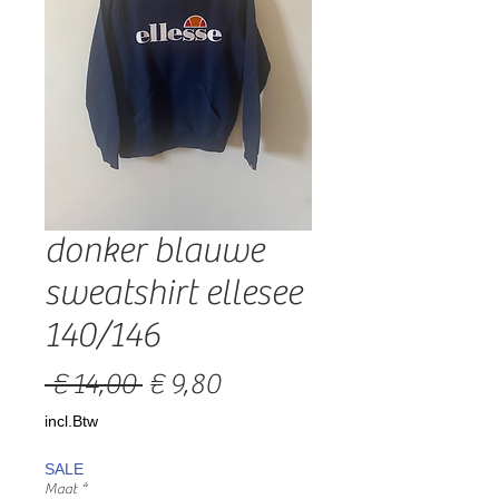
donker blauwe
sweatshirt ellesee
140/146
Normale
Verkoopprijs
 € 14,00 
€ 9,80
prijs
incl.Btw
SALE
Maat
*