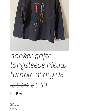
donker grijze
longsleeve nieuw
tumble n' dry 98
Normale
Verkoopprijs
 € 5,00 
€ 3,50
prijs
incl.Btw
SALE
Maat
*