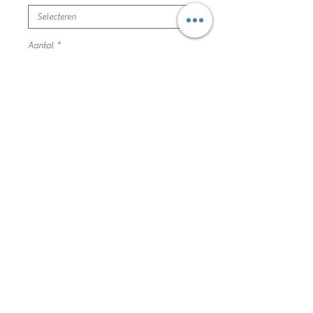
Aantal
*
In winkelwagen
donker grijze longsleeve opdruk
maat 98 tumble n' dry nieuw
100% katoen
200GL022
Algemene voorwaarden
Privacyverklaring en cookie policy
Facebook
Copyright De Kleine Kapstok 2020