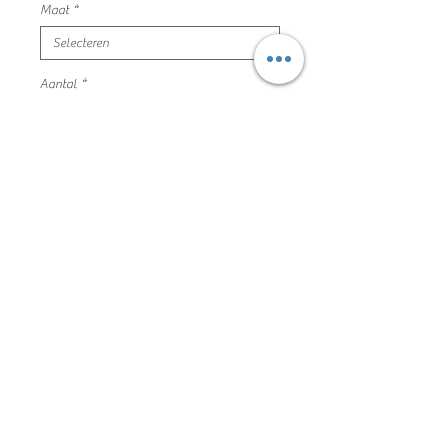
Maat
*
Aantal
*
In winkelwagen
donker roos badpak
h&m maat 86/92 mooie en nette
staat
96% polyamide 4% elastaan
202VM3012
Algemene voorwaarden
Privacyverklaring en cookie policy