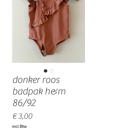
donker roos
badpak h&m
86/92
Prijs
€ 3,00
incl.Btw