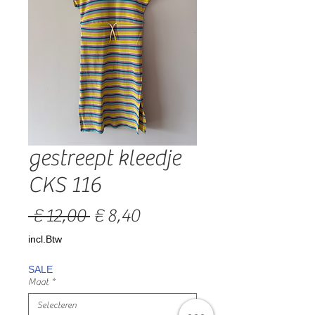
gestreept kleedje
CKS 116
Normale
Verkoopprijs
 € 12,00 
€ 8,40
prijs
incl.Btw
SALE
Maat
*