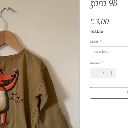
zara 98
Prijs
€ 3,00
incl.Btw
Maat
*
Selecteren
Aantal
*