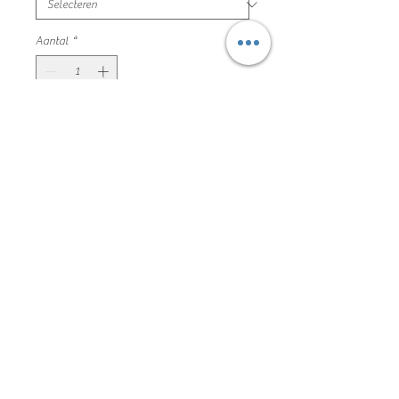
Aantal
*
In winkelwagen
oversized jeans hemdje met
drukknopen
maat 152/158 garcia mooie en nette
staat
100% katoen
162DVT023
Algemene voorwaarden
Privacyverklaring en cookie policy
Facebook