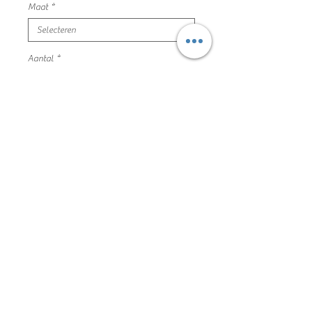
Maat
*
Aantal
*
In winkelwagen
kleedje gouden strepen
maat 92 cuddles & smiles mooie en
nette staat
95% bio katoen 5% elastaan
202VM1003
Algemene voorwaarden
Privacyverklaring en cookie policy