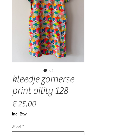
kleedje zomerse
print oilily 128
Prijs
€ 25,00
incl.Btw
Maat
*