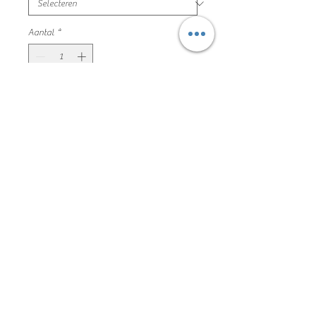
Aantal
*
In winkelwagen
kleedje zomerse print
maat 128 oilily zeer mooie en nette
staat
samenstelling niet meer beschikbaar
(katoenen stretch stof)
78mp03022
Algemene voorwaarden
Privacyverklaring en cookie policy
Facebook