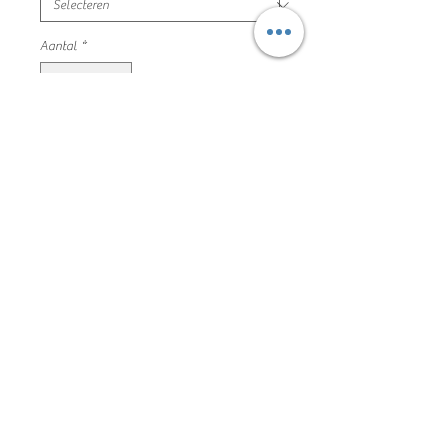
Aantal
*
In winkelwagen
lange groene bloemenrok, verstelbaar
binnen in
maat 152 LMTD mooie en nette staat
100% viscose
185EVK3018
Algemene voorwaarden
Privacyverklaring en cookie policy
Facebook
Copyright De Kleine Kapstok 2020