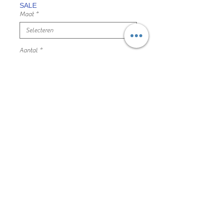
SALE
Maat
*
Aantal
*
In winkelwagen
leuk zomers hemdje
maat 152 bleu bay mooie en nette
staat
100% katoen
162DVT020
Algemene voorwaarden
Privacyverklaring en cookie policy