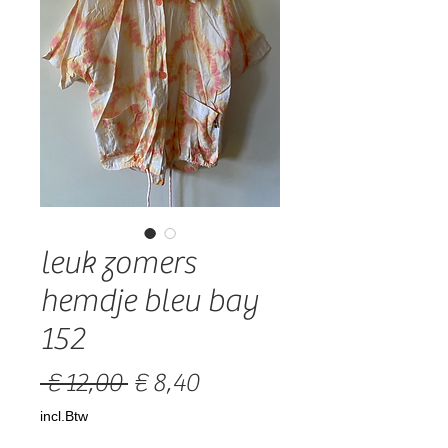
leuk zomers
hemdje bleu bay
152
Normale
Verkoopprijs
 € 12,00 
€ 8,40
prijs
incl.Btw