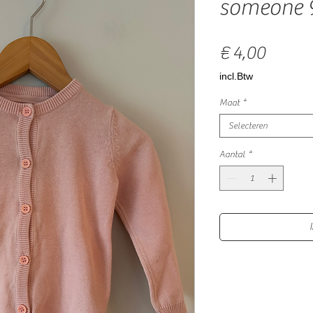
someone 
Prijs
€ 4,00
incl.Btw
Maat
*
Selecteren
Aantal
*