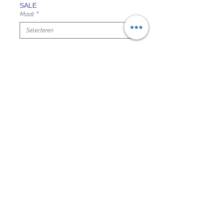
SALE
Maat
*
Aantal
*
In winkelwagen
munt groene dunne trui met kraagje
filou & friends maat 116
100% katoen, nieuwstaat
24LM06022
Algemene voorwaarden
Privacyverklaring en cookie policy