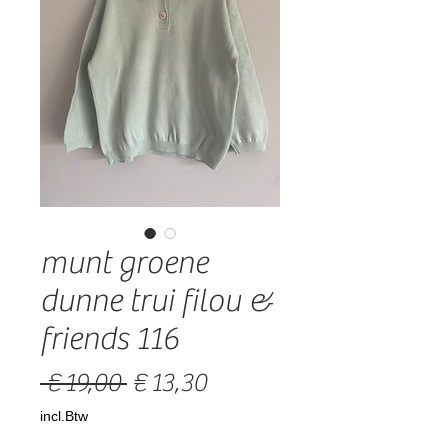
munt groene
dunne trui filou &
friends 116
Normale
Verkoopprijs
 € 19,00 
€ 13,30
prijs
incl.Btw