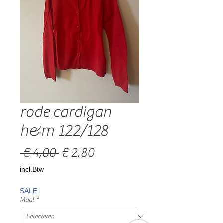
rode cardigan
h&m 122/128
Normale
Verkoopprijs
 € 4,00 
€ 2,80
prijs
incl.Btw
SALE
Maat
*