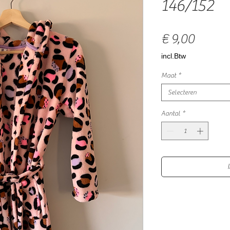
146/152
Prijs
€ 9,00
incl.Btw
Maat
*
Selecteren
Aantal
*