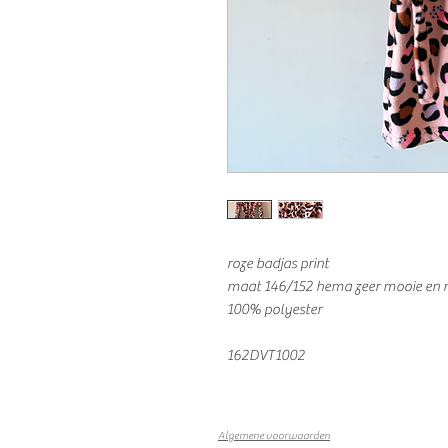
roze badjas print
maat 146/152 hema zeer mooie en n
100% polyester
162DVT1002
Algemene voorwaarden