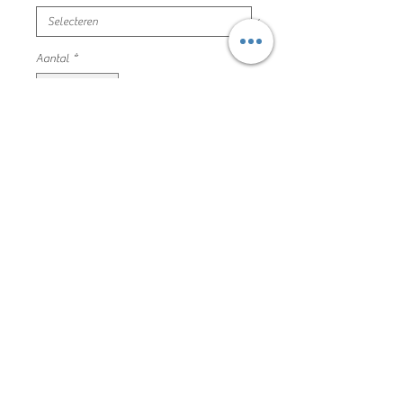
Aantal
*
In winkelwagen
roze sweater cinderella
maat 122/128 h&m mooie en nette
staat
samenstelling niet meer beschikbaar
78mp3022
Algemene voorwaarden
Privacyverklaring en cookie policy
Facebook