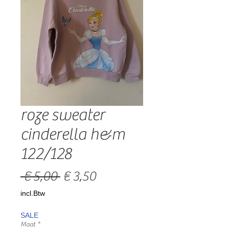
roze sweater
cinderella h&m
122/128
Normale
Verkoopprijs
 € 5,00 
€ 3,50
prijs
incl.Btw
SALE
Maat
*