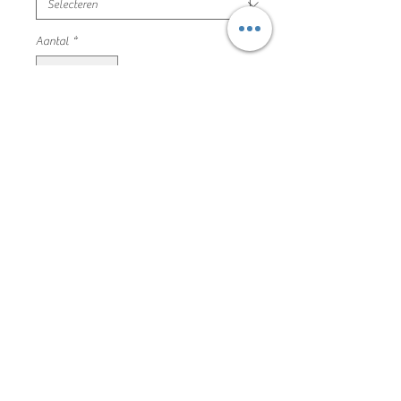
Aantal
*
In winkelwagen
roze t-shirt print vooraan
maat 134 awesome mooie en nette
staat
samenstelling niet meer beschikbaar
78mp04035
Algemene voorwaarden
Privacyverklaring en cookie policy
Facebook
Copyright De Kleine Kapstok 2020