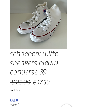
schoenen: witte
sneakers nieuw
converse 39
Normale
Verkoopprijs
 € 25,00 
€ 17,50
prijs
incl.Btw
SALE
Maat
*