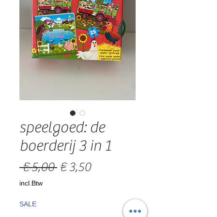
speelgoed: de
boerderij 3 in 1
Normale
Verkoopprijs
 € 5,00 
€ 3,50
prijs
incl.Btw
SALE