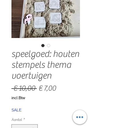
speelgoed: houten
stempels thema
voertuigen
Normale
Verkoopprijs
 € 10,00 
€ 7,00
prijs
incl.Btw
SALE
Aantal
*