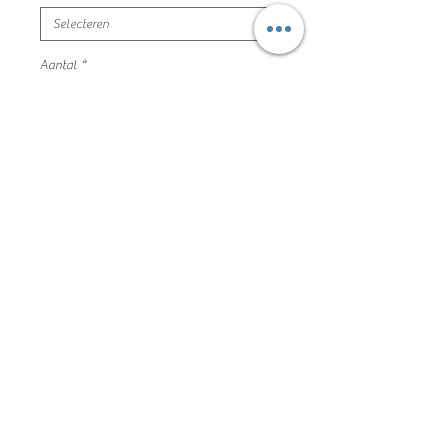
Aantal
*
In winkelwagen
zwart sportief vestje
maat 152 puma mooie en nette staat
100% polyester
63SD1025
Algemene voorwaarden
Privacyverklaring en cookie policy
Facebook
Copyright De Kleine Kapstok 2020