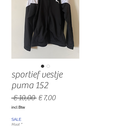
sportief vestje
puma 152
Normale
Verkoopprijs
 € 10,00 
€ 7,00
prijs
incl.Btw
SALE
Maat
*