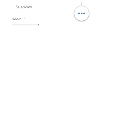
Aantal
*
In winkelwagen
leger pak bestaat uit 5 delen
broek -shirt-gilet -pet- revelolver
houder
in absolute nieuwstaat
88LVM2004
Algemene voorwaarden
Privacyverklaring en cookie policy
Facebook