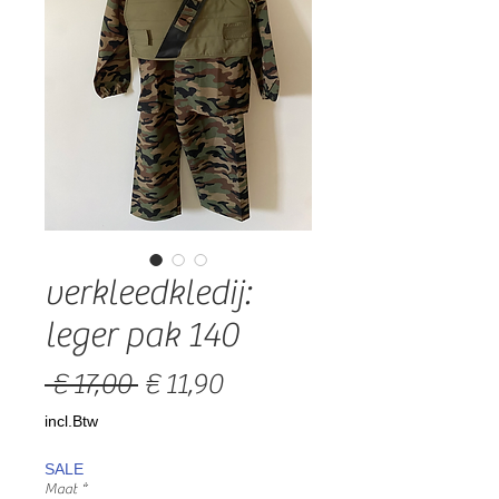
verkleedkledij:
leger pak 140
Normale
Verkoopprijs
 € 17,00 
€ 11,90
prijs
incl.Btw
SALE
Maat
*