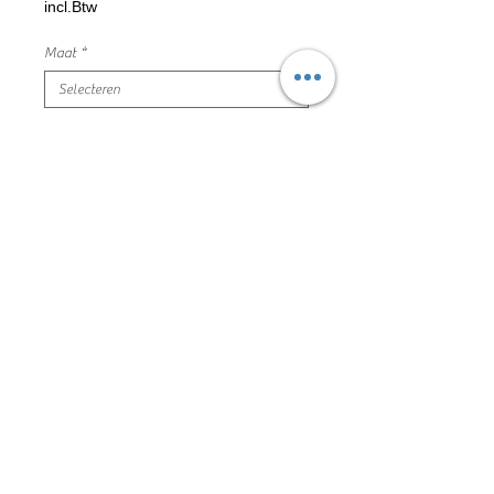
incl.Btw
Maat
*
Aantal
*
In winkelwagen
zeemeermin staart k3 met tiara
mooie en nette staat
95% polyester 5% spandex
78mp04013
Algemene voorwaarden
Privacyverklaring en cookie policy