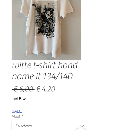
witte t-shirt hond
name it 134/140
Normale
Verkoopprijs
 € 6,00 
€ 4,20
prijs
incl.Btw
SALE
Maat
*