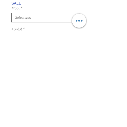
SALE
Maat
*
Aantal
*
In winkelwagen
witte t-shirt opdruk achteraan
maat 140 Element mooie en nette
staat
100% katoen
88LVM2025
Algemene voorwaarden
Privacyverklaring en cookie policy