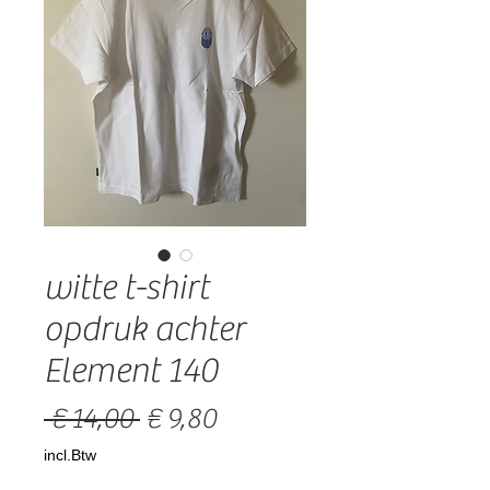
witte t-shirt
opdruk achter
Element 140
Normale
Verkoopprijs
 € 14,00 
€ 9,80
prijs
incl.Btw