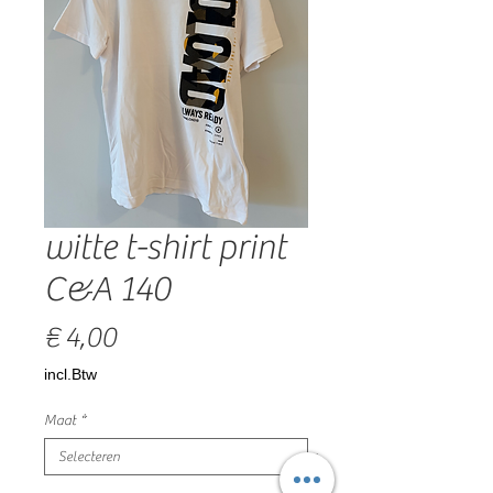
witte t-shirt print
C&A 140
Prijs
€ 4,00
incl.Btw
Maat
*