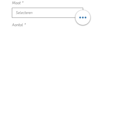
Maat
*
Aantal
*
In winkelwagen
zomer pyjama blauw voetbal print
name it maat 122/128 mooie en nette
staat
95% katoen 5% elastaan
10NL3006
Algemene voorwaarden
Privacyverklaring en cookie policy