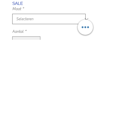
SALE
Maat
*
Aantal
*
In winkelwagen
zwarte brede jeans broek, verstelbaar
binnen in
maat 146 name it mooie en nette staat
74% katoen 24% polyester 1% viscose
1% elastaan
32EP1015
Algemene voorwaarden