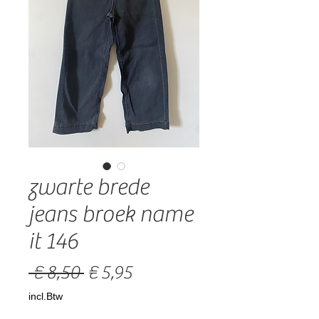
zwarte brede
jeans broek name
it 146
Normale
Verkoopprijs
 € 8,50 
€ 5,95
prijs
incl.Btw