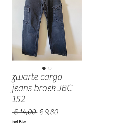
zwarte cargo
jeans broek JBC
152
Normale
Verkoopprijs
 € 14,00 
€ 9,80
prijs
incl.Btw