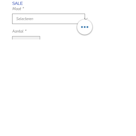
SALE
Maat
*
Aantal
*
In winkelwagen
zwarte cargo jeans broek, verstelbaar
binnen in
maat 152 JBc mooie en nette staat
buitenstof 100% katoen
binnenstof 65% katoen 35% polyester
210DSA018
Algemene voorwaarden