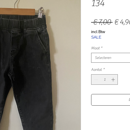
134
Norm
 € 7,00 
€ 4,9
prijs
incl.Btw
SALE
Maat
*
Selecteren
Aantal
*