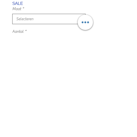
SALE
Maat
*
Aantal
*
In winkelwagen
blauw grijs kleedje print
maat 92 filou & friends mooie en nette
staat
55% viscose 45% katoen
199JH12018
Algemene voorwaarden
Privacyverklaring en cookie policy