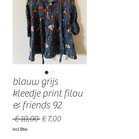
blauw grijs
kleedje print filou
& friends 92
Normale
Verkoopprijs
 € 10,00 
€ 7,00
prijs
incl.Btw