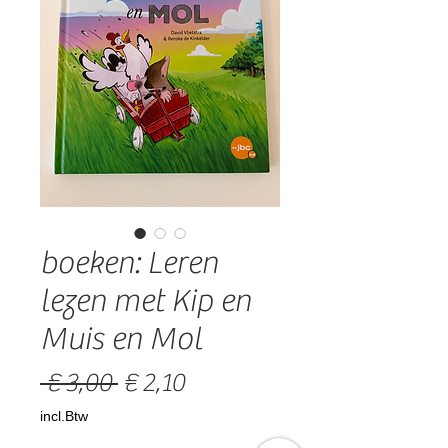
boeken: Leren
lezen met Kip en
Muis en Mol
Normale
Verkoopprijs
 € 3,00 
€ 2,10
prijs
incl.Btw