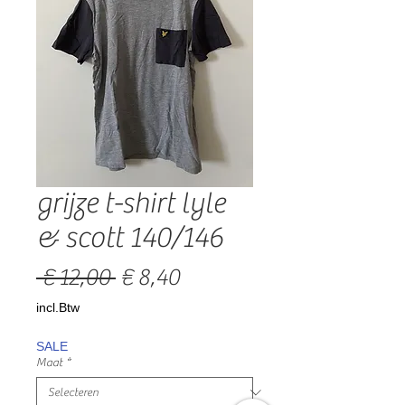
grijze t-shirt lyle
& scott 140/146
Normale
Verkoopprijs
 € 12,00 
€ 8,40
prijs
incl.Btw
SALE
Maat
*