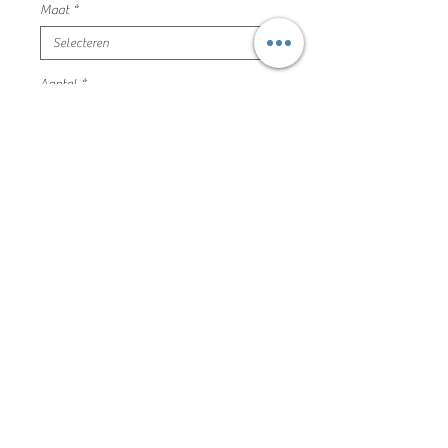
Maat
*
Aantal
*
In winkelwagen
groene fleece
regetta nieuw maat 146/152
100% polyester
77jg1039
Algemene voorwaarden
Privacyverklaring en cookie policy
Facebook