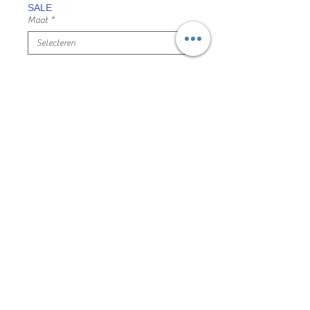
SALE
Maat
*
Aantal
*
In winkelwagen
geel kleedje bloemen lang model
maat 134 name it mooie en nette staat
100% viscose
78mp01021
Algemene voorwaarden
Privacyverklaring en cookie policy