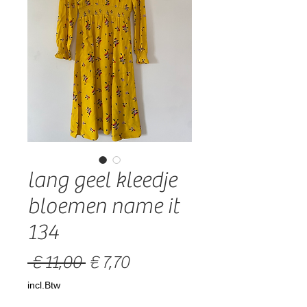
lang geel kleedje
bloemen name it
134
Normale
Verkoopprijs
 € 11,00 
€ 7,70
prijs
incl.Btw