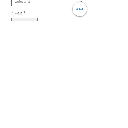
Aantal
*
In winkelwagen
oranje t-shirt opdruk
tom tailor maat 116/122 mooie en
nette staat
100% katoen
102JS1010
Algemene voorwaarden
Privacyverklaring en cookie policy
Facebook
Copyright De Kleine Kapstok 2020