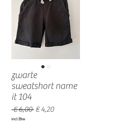
zwarte
sweatshort name
it 104
Normale
Verkoopprijs
 € 6,00 
€ 4,20
prijs
incl.Btw