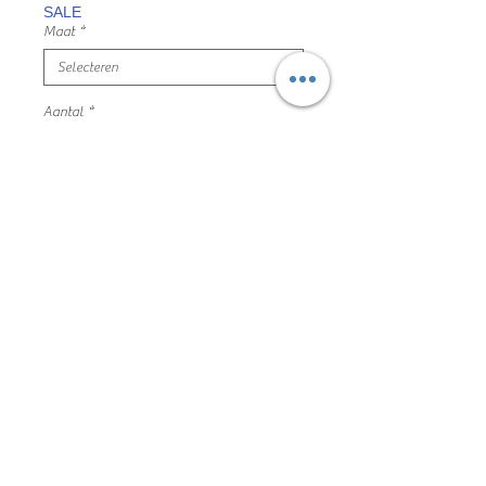
SALE
Maat
*
Aantal
*
In winkelwagen
zwarte sweatshort, verstelbaar
binnenin
maat 104 name it mooie en nette staat
100% katoen
199JH13021
Algemene voorwaarden
Privacyverklaring en cookie policy